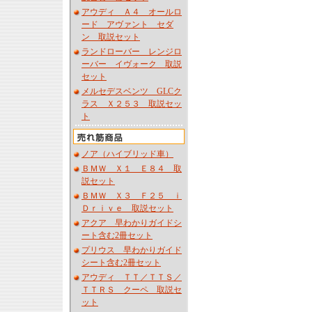
アウディ Ａ４ オールロ
ード アヴァント セダ
ン 取説セット
ランドローバー レンジロ
ーバー イヴォーク 取説
セット
メルセデスベンツ GLCク
ラス Ｘ２５３ 取説セッ
ト
ノア（ハイブリッド車）
ＢＭＷ Ｘ１ Ｅ８４ 取
説セット
ＢＭＷ Ｘ３ Ｆ２５ ｉ
Ｄｒｉｖｅ 取説セット
アクア 早わかりガイドシ
ート含む2冊セット
プリウス 早わかりガイド
シート含む2冊セット
アウディ ＴＴ／ＴＴＳ／
ＴＴＲＳ クーペ 取説セ
ット