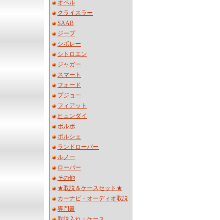
オペル
クライスラー
SAAB
ジープ
シボレー
シトロエン
ジャガー
スマート
フォード
プジョー
フィアット
ヒュンダイ
ボルボ
ポルシェ
ランドローバー
ルノー
ローバー
その他
★取説＆ケースセット★
カーナビ・オーディオ取説
専門書
取説入れ・ケース