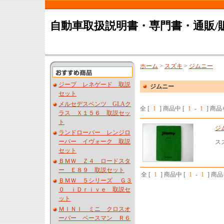
自動車取扱説明書・専門書・通販/
ホーム
>
スズキ
>
ジムニー
ジープ レネゲード 取説
ジムニー
セット
メルセデスベンツ GLAク
全 [
1
] 商品中 [
1
-
1
] 商
ラス Ｘ１５６ 取説セッ
ト
ジ
ランドローバー レンジロ
ーバー イヴォーク 取説
ス
セット
ＢＭＷ Ｚ４ ロードスタ
ー Ｅ８９ 取説セット
全 [
1
] 商品中 [
1
-
1
] 商
ＢＭＷ ５シリーズ Ｇ３
０ ｉＤｒｉｖｅ 取説セ
ット
ＭＩＮＩ ミニ クロスオ
ーバー ペースマン Ｒ６