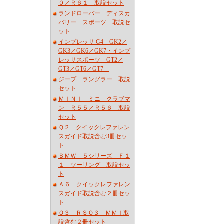
０／Ｒ６１ 取説セット
ランドローバー ディスカ
バリー スポーツ 取説セ
ット
インプレッサ G4 GK2／
GK3／GK6／GK7・インプ
レッサスポーツ GT2／
GT3／GT6／GT7
ジープ ラングラー 取説
セット
ＭＩＮＩ ミニ クラブマ
ン Ｒ５５／Ｒ５６ 取説
セット
Ｑ２ クイックレファレン
スガイド取説含む3冊セッ
ト
ＢＭＷ ５シリーズ Ｆ１
１ ツーリング 取説セッ
ト
Ａ６ クイックレファレン
スガイド取説含む２冊セッ
ト
Ｑ３ ＲＳＱ３ ＭＭＩ取
説含む２冊セット