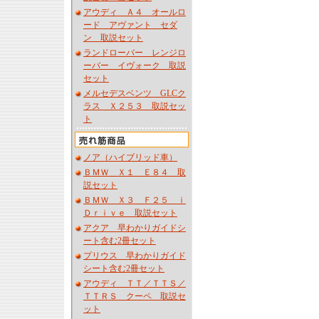
アウディ Ａ４ オールロ
ード アヴァント セダ
ン 取説セット
ランドローバー レンジロ
ーバー イヴォーク 取説
セット
メルセデスベンツ GLCク
ラス Ｘ２５３ 取説セッ
ト
ノア（ハイブリッド車）
ＢＭＷ Ｘ１ Ｅ８４ 取
説セット
ＢＭＷ Ｘ３ Ｆ２５ ｉ
Ｄｒｉｖｅ 取説セット
アクア 早わかりガイドシ
ート含む2冊セット
プリウス 早わかりガイド
シート含む2冊セット
アウディ ＴＴ／ＴＴＳ／
ＴＴＲＳ クーペ 取説セ
ット