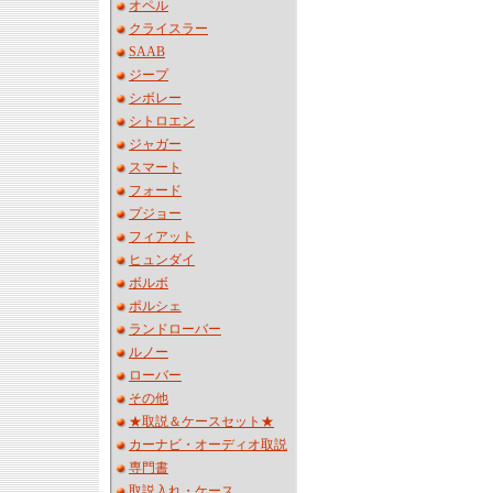
オペル
クライスラー
SAAB
ジープ
シボレー
シトロエン
ジャガー
スマート
フォード
プジョー
フィアット
ヒュンダイ
ボルボ
ポルシェ
ランドローバー
ルノー
ローバー
その他
★取説＆ケースセット★
カーナビ・オーディオ取説
専門書
取説入れ・ケース