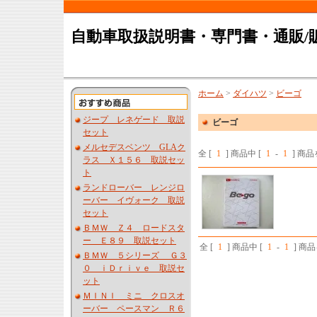
自動車取扱説明書・専門書・通販/
ホーム
>
ダイハツ
>
ビーゴ
ジープ レネゲード 取説
ビーゴ
セット
メルセデスベンツ GLAク
全 [
1
] 商品中 [
1
-
1
] 商
ラス Ｘ１５６ 取説セッ
ト
ランドローバー レンジロ
ーバー イヴォーク 取説
セット
ＢＭＷ Ｚ４ ロードスタ
ー Ｅ８９ 取説セット
全 [
1
] 商品中 [
1
-
1
] 商
ＢＭＷ ５シリーズ Ｇ３
０ ｉＤｒｉｖｅ 取説セ
ット
ＭＩＮＩ ミニ クロスオ
ーバー ペースマン Ｒ６