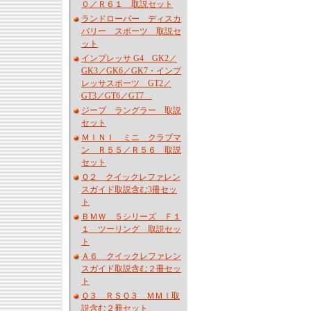
０／Ｒ６１ 取説セット
ランドローバー ディスカ
バリー スポーツ 取説セ
ット
インプレッサ G4 GK2／
GK3／GK6／GK7・インプ
レッサスポーツ GT2／
GT3／GT6／GT7
ジープ ラングラー 取説
セット
ＭＩＮＩ ミニ クラブマ
ン Ｒ５５／Ｒ５６ 取説
セット
Ｑ２ クイックレファレン
スガイド取説含む3冊セッ
ト
ＢＭＷ ５シリーズ Ｆ１
１ ツーリング 取説セッ
ト
Ａ６ クイックレファレン
スガイド取説含む２冊セッ
ト
Ｑ３ ＲＳＱ３ ＭＭＩ取
説含む２冊セット