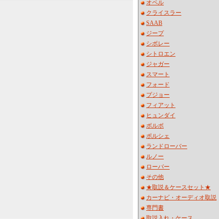
オペル
クライスラー
SAAB
ジープ
シボレー
シトロエン
ジャガー
スマート
フォード
プジョー
フィアット
ヒュンダイ
ボルボ
ポルシェ
ランドローバー
ルノー
ローバー
その他
★取説＆ケースセット★
カーナビ・オーディオ取説
専門書
取説入れ・ケース