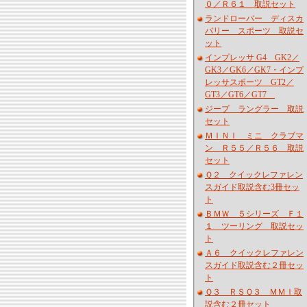
０／Ｒ６１ 取説セット
ランドローバー ディスカ
バリー スポーツ 取説セ
ット
インプレッサ G4 GK2／
GK3／GK6／GK7・インプ
レッサスポーツ GT2／
GT3／GT6／GT7
ジープ ラングラー 取説
セット
ＭＩＮＩ ミニ クラブマ
ン Ｒ５５／Ｒ５６ 取説
セット
Ｑ２ クイックレファレン
スガイド取説含む3冊セッ
ト
ＢＭＷ ５シリーズ Ｆ１
１ ツーリング 取説セッ
ト
Ａ６ クイックレファレン
スガイド取説含む２冊セッ
ト
Ｑ３ ＲＳＱ３ ＭＭＩ取
説含む２冊セット