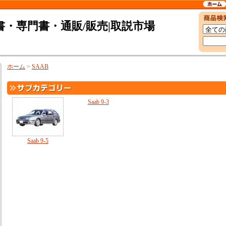
・専門書・通販/販売|取説市場
ホーム
>
SAAB
Saab 9-3
Saab 9-5