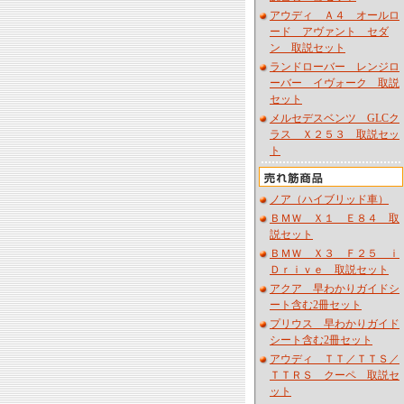
アウディ Ａ４ オールロ
ード アヴァント セダ
ン 取説セット
ランドローバー レンジロ
ーバー イヴォーク 取説
セット
メルセデスベンツ GLCク
ラス Ｘ２５３ 取説セッ
ト
ノア（ハイブリッド車）
ＢＭＷ Ｘ１ Ｅ８４ 取
説セット
ＢＭＷ Ｘ３ Ｆ２５ ｉ
Ｄｒｉｖｅ 取説セット
アクア 早わかりガイドシ
ート含む2冊セット
プリウス 早わかりガイド
シート含む2冊セット
アウディ ＴＴ／ＴＴＳ／
ＴＴＲＳ クーペ 取説セ
ット