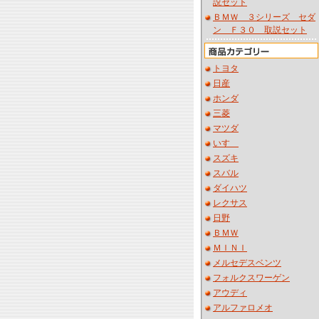
説セット
ＢＭＷ ３シリーズ セダ
ン Ｆ３０ 取説セット
トヨタ
日産
ホンダ
三菱
マツダ
いすゞ
スズキ
スバル
ダイハツ
レクサス
日野
ＢＭＷ
ＭＩＮＩ
メルセデスベンツ
フォルクスワーゲン
アウディ
アルファロメオ