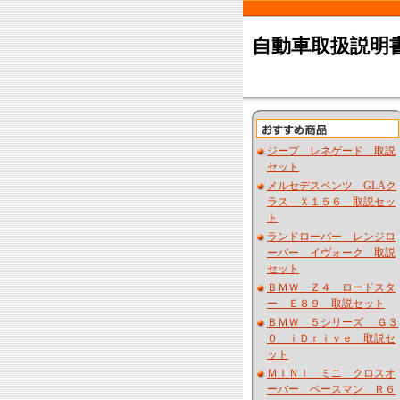
自動車取扱説明書
ジープ レネゲード 取説
セット
メルセデスベンツ GLAク
ラス Ｘ１５６ 取説セッ
ト
ランドローバー レンジロ
ーバー イヴォーク 取説
セット
ＢＭＷ Ｚ４ ロードスタ
ー Ｅ８９ 取説セット
ＢＭＷ ５シリーズ Ｇ３
０ ｉＤｒｉｖｅ 取説セ
ット
ＭＩＮＩ ミニ クロスオ
ーバー ペースマン Ｒ６