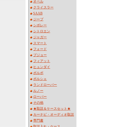
オペル
クライスラー
SAAB
ジープ
シボレー
シトロエン
ジャガー
スマート
フォード
プジョー
フィアット
ヒュンダイ
ボルボ
ポルシェ
ランドローバー
ルノー
ローバー
その他
★取説＆ケースセット★
カーナビ・オーディオ取説
専門書
取説入れ・ケース