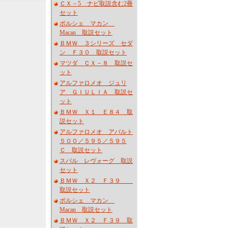
ＣＸ－5 ナビ取説含む2冊
セット
ポルシェ マカン
Macan 取説セット
ＢＭＷ ３シリーズ セダ
ン Ｆ３０ 取説セット
マツダ ＣＸ－８ 取説セ
ット
アルファロメオ ジュリ
ア ＧＩＵＬＩＡ 取説セ
ット
ＢＭＷ Ｘ１ Ｅ８４ 取
説セット
アルファロメオ アバルト
５００／５９５／５９５
Ｃ 取説セット
スバル レヴォーグ 取説
セット
ＢＭＷ Ｘ２ Ｆ３９
取説セット
ポルシェ マカン
Macan 取説セット
ＢＭＷ Ｘ２ Ｆ３９ 取