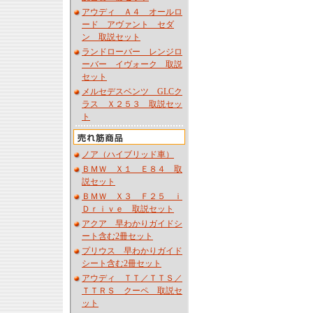
アウディ Ａ４ オールロ
ード アヴァント セダ
ン 取説セット
ランドローバー レンジロ
ーバー イヴォーク 取説
セット
メルセデスベンツ GLCク
ラス Ｘ２５３ 取説セッ
ト
ノア（ハイブリッド車）
ＢＭＷ Ｘ１ Ｅ８４ 取
説セット
ＢＭＷ Ｘ３ Ｆ２５ ｉ
Ｄｒｉｖｅ 取説セット
アクア 早わかりガイドシ
ート含む2冊セット
プリウス 早わかりガイド
シート含む2冊セット
アウディ ＴＴ／ＴＴＳ／
ＴＴＲＳ クーペ 取説セ
ット