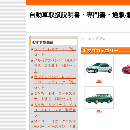
自動車取扱説明書・専門書・通販/
ホーム
>
プジョー
ジープ レネゲード 取説
セット
メルセデスベンツ GLAク
ラス Ｘ１５６ 取説セッ
ト
ランドローバー レンジロ
106
ーバー イヴォーク 取説
セット
ＢＭＷ Ｚ４ ロードスタ
ー Ｅ８９ 取説セット
ＢＭＷ ５シリーズ Ｇ３
０ ｉＤｒｉｖｅ 取説セ
406
ット
ＭＩＮＩ ミニ クロスオ
ーバー ペースマン Ｒ６