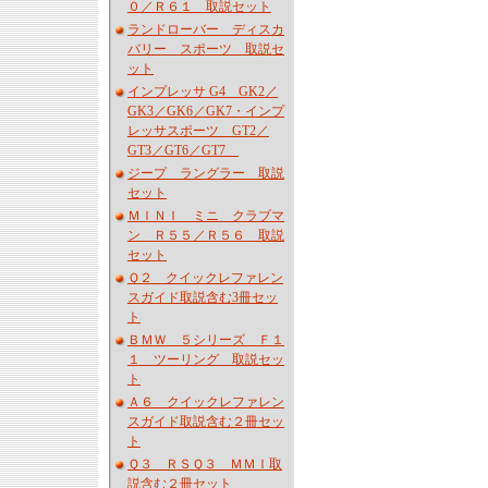
０／Ｒ６１ 取説セット
ランドローバー ディスカ
バリー スポーツ 取説セ
ット
インプレッサ G4 GK2／
GK3／GK6／GK7・インプ
レッサスポーツ GT2／
GT3／GT6／GT7
ジープ ラングラー 取説
セット
ＭＩＮＩ ミニ クラブマ
ン Ｒ５５／Ｒ５６ 取説
セット
Ｑ２ クイックレファレン
スガイド取説含む3冊セッ
ト
ＢＭＷ ５シリーズ Ｆ１
１ ツーリング 取説セッ
ト
Ａ６ クイックレファレン
スガイド取説含む２冊セッ
ト
Ｑ３ ＲＳＱ３ ＭＭＩ取
説含む２冊セット