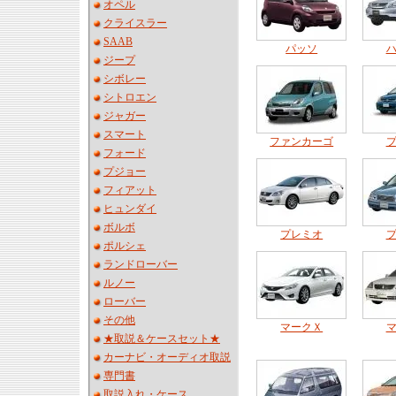
オペル
クライスラー
SAAB
パッソ
ジープ
シボレー
シトロエン
ジャガー
スマート
ファンカーゴ
フォード
プジョー
フィアット
ヒュンダイ
ボルボ
プレミオ
ポルシェ
ランドローバー
ルノー
ローバー
その他
マークＸ
★取説＆ケースセット★
カーナビ・オーディオ取説
専門書
取説入れ・ケース