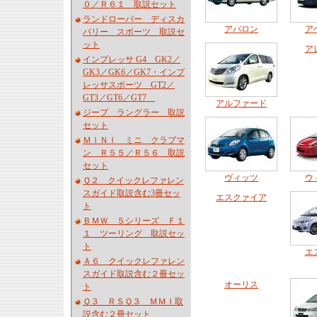
０／Ｒ６１ 取説セット
ランドローバー ディスカ
アバロン
ア
バリー スポーツ 取説セ
ット
ア
インプレッサ G4 GK2／
GK3／GK6／GK7・インプ
レッサスポーツ GT2／
GT3／GT6／GT7
アルファード
ジープ ラングラー 取説
セット
ＭＩＮＩ ミニ クラブマ
ン Ｒ５５／Ｒ５６ 取説
セット
ヴィッツ
ウ
Ｑ２ クイックレファレン
スガイド取説含む3冊セッ
エスクァイア
ト
ＢＭＷ ５シリーズ Ｆ１
１ ツーリング 取説セッ
ト
エ
Ａ６ クイックレファレン
スガイド取説含む２冊セッ
オーリス
ト
Ｑ３ ＲＳＱ３ ＭＭＩ取
説含む２冊セット