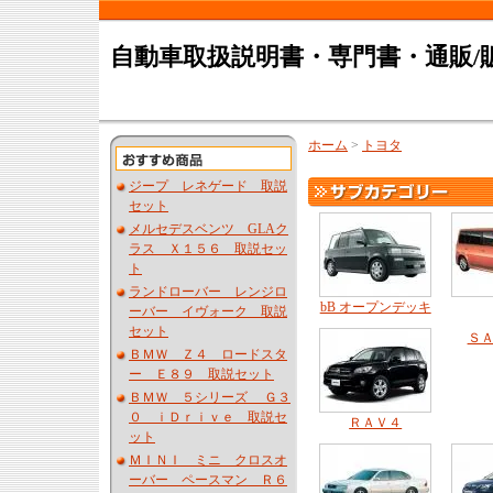
自動車取扱説明書・専門書・通販/
ホーム
>
トヨタ
ジープ レネゲード 取説
セット
メルセデスベンツ GLAク
ラス Ｘ１５６ 取説セッ
ト
ランドローバー レンジロ
bB オープンデッキ
ーバー イヴォーク 取説
セット
Ｓ
ＢＭＷ Ｚ４ ロードスタ
ー Ｅ８９ 取説セット
ＢＭＷ ５シリーズ Ｇ３
０ ｉＤｒｉｖｅ 取説セ
ＲＡＶ４
ット
ＭＩＮＩ ミニ クロスオ
ーバー ペースマン Ｒ６