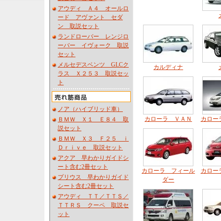
アウディ Ａ４ オールロ
ード アヴァント セダ
ン 取説セット
ランドローバー レンジロ
ーバー イヴォーク 取説
セット
メルセデスベンツ GLCク
カルディナ
ラス Ｘ２５３ 取説セッ
ト
ノア（ハイブリッド車）
カローラ ＶＡＮ
カロー
ＢＭＷ Ｘ１ Ｅ８４ 取
説セット
ＢＭＷ Ｘ３ Ｆ２５ ｉ
Ｄｒｉｖｅ 取説セット
アクア 早わかりガイドシ
ート含む2冊セット
カローラ フィール
カロー
プリウス 早わかりガイド
ダー
シート含む2冊セット
アウディ ＴＴ／ＴＴＳ／
ＴＴＲＳ クーペ 取説セ
ット