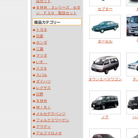
説セット
ＢＭＷ ３シリーズ セダ
セプター
ン Ｆ３０ 取説セット
トヨタ
日産
ターセル
ホンダ
三菱
マツダ
いすゞ
スズキ
スバル
タウンエースワゴン
チ
ダイハツ
レクサス
日野
ＢＭＷ
ＭＩＮＩ
メルセデスベンツ
ノア
ハ
フォルクスワーゲン
アウディ
アルファロメオ