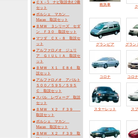
ＣＸ－5 ナビ取説含む2冊
救急車
セット
ポルシェ マカン
Macan 取説セット
ＢＭＷ ３シリーズ セダ
ン Ｆ３０ 取説セット
マツダ ＣＸ－８ 取説セ
ット
グランビア
グラン
アルファロメオ ジュリ
ア ＧＩＵＬＩＡ 取説セ
ット
ＢＭＷ Ｘ１ Ｅ８４ 取
説セット
コロナ
コロ
アルファロメオ アバルト
５００／５９５／５９５
Ｃ 取説セット
スバル レヴォーグ 取説
セット
スターレット
ス
ＢＭＷ Ｘ２ Ｆ３９
取説セット
ポルシェ マカン
Macan 取説セット
ＢＭＷ Ｘ２ Ｆ３９ 取