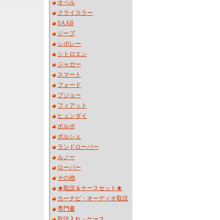
オペル
クライスラー
SAAB
ジープ
シボレー
シトロエン
ジャガー
スマート
フォード
プジョー
フィアット
ヒュンダイ
ボルボ
ポルシェ
ランドローバー
ルノー
ローバー
その他
★取説＆ケースセット★
カーナビ・オーディオ取説
専門書
取説入れ・ケース