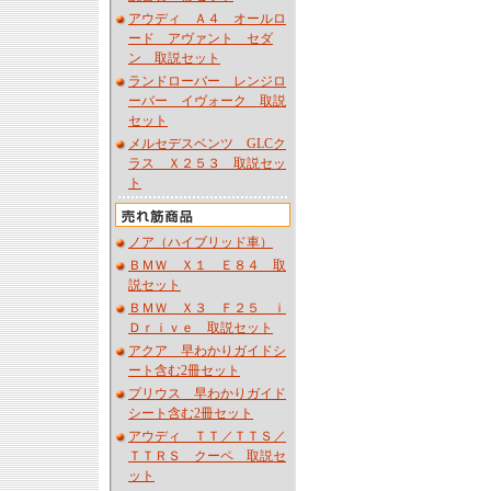
アウディ Ａ４ オールロ
ード アヴァント セダ
ン 取説セット
ランドローバー レンジロ
ーバー イヴォーク 取説
セット
メルセデスベンツ GLCク
ラス Ｘ２５３ 取説セッ
ト
ノア（ハイブリッド車）
ＢＭＷ Ｘ１ Ｅ８４ 取
説セット
ＢＭＷ Ｘ３ Ｆ２５ ｉ
Ｄｒｉｖｅ 取説セット
アクア 早わかりガイドシ
ート含む2冊セット
プリウス 早わかりガイド
シート含む2冊セット
アウディ ＴＴ／ＴＴＳ／
ＴＴＲＳ クーペ 取説セ
ット