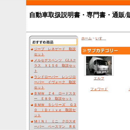
自動車取扱説明書・専門書・通販/
ホーム
>
いすゞ
ジープ レネゲード 取説
セット
メルセデスベンツ GLAク
ラス Ｘ１５６ 取説セッ
ト
ランドローバー レンジロ
エルフ
ーバー イヴォーク 取説
セット
フォワード
ＢＭＷ Ｚ４ ロードスタ
ー Ｅ８９ 取説セット
ＢＭＷ ５シリーズ Ｇ３
０ ｉＤｒｉｖｅ 取説セ
ット
ＭＩＮＩ ミニ クロスオ
ーバー ペースマン Ｒ６