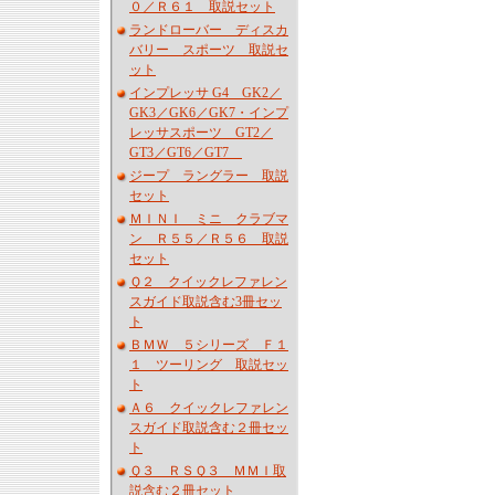
０／Ｒ６１ 取説セット
ランドローバー ディスカ
バリー スポーツ 取説セ
ット
インプレッサ G4 GK2／
GK3／GK6／GK7・インプ
レッサスポーツ GT2／
GT3／GT6／GT7
ジープ ラングラー 取説
セット
ＭＩＮＩ ミニ クラブマ
ン Ｒ５５／Ｒ５６ 取説
セット
Ｑ２ クイックレファレン
スガイド取説含む3冊セッ
ト
ＢＭＷ ５シリーズ Ｆ１
１ ツーリング 取説セッ
ト
Ａ６ クイックレファレン
スガイド取説含む２冊セッ
ト
Ｑ３ ＲＳＱ３ ＭＭＩ取
説含む２冊セット