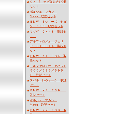
ＣＸ－5 ナビ取説含む2冊
セット
ポルシェ マカン
Macan 取説セット
ＢＭＷ ３シリーズ セダ
ン Ｆ３０ 取説セット
マツダ ＣＸ－８ 取説セ
ット
アルファロメオ ジュリ
ア ＧＩＵＬＩＡ 取説セ
ット
ＢＭＷ Ｘ１ Ｅ８４ 取
説セット
アルファロメオ アバルト
５００／５９５／５９５
Ｃ 取説セット
スバル レヴォーグ 取説
セット
ＢＭＷ Ｘ２ Ｆ３９
取説セット
ポルシェ マカン
Macan 取説セット
ＢＭＷ Ｘ２ Ｆ３９ 取