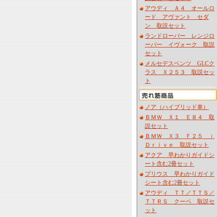
アウディ Ａ４ オールロ
ード アヴァント セダ
ン 取説セット
ランドローバー レンジロ
ーバー イヴォーク 取説
セット
メルセデスベンツ GLCク
ラス Ｘ２５３ 取説セッ
ト
ノア（ハイブリッド車）
ＢＭＷ Ｘ１ Ｅ８４ 取
説セット
ＢＭＷ Ｘ３ Ｆ２５ ｉ
Ｄｒｉｖｅ 取説セット
アクア 早わかりガイドシ
ート含む2冊セット
プリウス 早わかりガイド
シート含む2冊セット
アウディ ＴＴ／ＴＴＳ／
ＴＴＲＳ クーペ 取説セ
ット