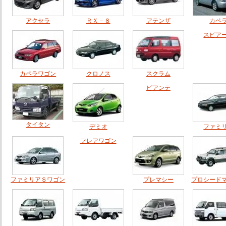
アクセラ
ＲＸ－８
アテンザ
カペ
スピア
カペラワゴン
クロノス
スクラム
ビアンテ
タイタン
デミオ
ファミ
フレアワゴン
ファミリアＳワゴン
プレマシー
プロシード