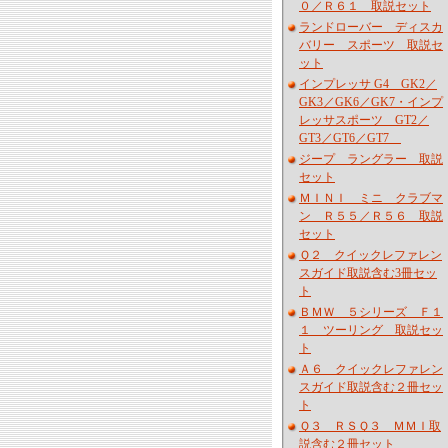
０／Ｒ６１ 取説セット
ランドローバー ディスカ
バリー スポーツ 取説セ
ット
インプレッサ G4 GK2／
GK3／GK6／GK7・インプ
レッサスポーツ GT2／
GT3／GT6／GT7
ジープ ラングラー 取説
セット
ＭＩＮＩ ミニ クラブマ
ン Ｒ５５／Ｒ５６ 取説
セット
Ｑ２ クイックレファレン
スガイド取説含む3冊セッ
ト
ＢＭＷ ５シリーズ Ｆ１
１ ツーリング 取説セッ
ト
Ａ６ クイックレファレン
スガイド取説含む２冊セッ
ト
Ｑ３ ＲＳＱ３ ＭＭＩ取
説含む２冊セット