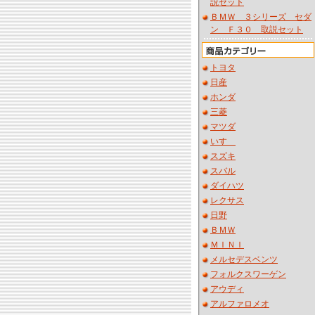
説セット
ＢＭＷ ３シリーズ セダ
ン Ｆ３０ 取説セット
トヨタ
日産
ホンダ
三菱
マツダ
いすゞ
スズキ
スバル
ダイハツ
レクサス
日野
ＢＭＷ
ＭＩＮＩ
メルセデスベンツ
フォルクスワーゲン
アウディ
アルファロメオ