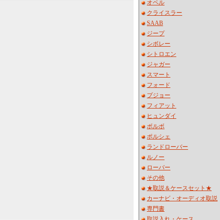
オペル
クライスラー
SAAB
ジープ
シボレー
シトロエン
ジャガー
スマート
フォード
プジョー
フィアット
ヒュンダイ
ボルボ
ポルシェ
ランドローバー
ルノー
ローバー
その他
★取説＆ケースセット★
カーナビ・オーディオ取説
専門書
取説入れ・ケース