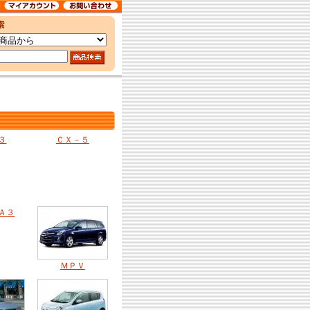
３
ＣＸ－５
Ａ３
ＭＰＶ