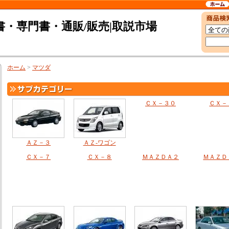
・専門書・通販/販売|取説市場
ホーム
>
マツダ
ＣＸ－３０
ＣＸ－
ＡＺ－３
ＡＺ-ワゴン
ＣＸ－７
ＣＸ－８
ＭＡＺＤＡ２
ＭＡＺＤ