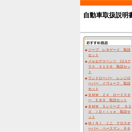
自動車取扱説明書
ジープ レネゲード 取説
セット
メルセデスベンツ GLAク
ラス Ｘ１５６ 取説セッ
ト
ランドローバー レンジロ
ーバー イヴォーク 取説
セット
ＢＭＷ Ｚ４ ロードスタ
ー Ｅ８９ 取説セット
ＢＭＷ ５シリーズ Ｇ３
０ ｉＤｒｉｖｅ 取説セ
ット
ＭＩＮＩ ミニ クロスオ
ーバー ペースマン Ｒ６