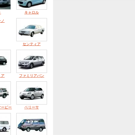
ラ
キャロル
ーノ
センティア
リア
ファミリアバン
マービー
ベリーサ