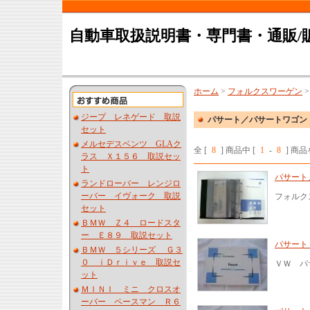
自動車取扱説明書・専門書・通販/
ホーム
>
フォルクスワーゲン
ジープ レネゲード 取説
パサート／パサートワゴン
セット
メルセデスベンツ GLAク
全 [
8
] 商品中 [
1
-
8
] 商
ラス Ｘ１５６ 取説セッ
ト
パサート
ランドローバー レンジロ
ーバー イヴォーク 取説
フォルク
セット
ＢＭＷ Ｚ４ ロードスタ
ー Ｅ８９ 取説セット
パサート 
ＢＭＷ ５シリーズ Ｇ３
０ ｉＤｒｉｖｅ 取説セ
ＶＷ パ
ット
ＭＩＮＩ ミニ クロスオ
ーバー ペースマン Ｒ６