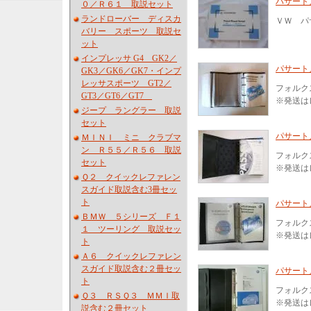
パサート
０／Ｒ６１ 取説セット
ランドローバー ディスカ
ＶＷ パ
バリー スポーツ 取説セ
ット
インプレッサ G4 GK2／
パサート
GK3／GK6／GK7・インプ
レッサスポーツ GT2／
フォルク
GT3／GT6／GT7
※発送は
ジープ ラングラー 取説
セット
パサート
ＭＩＮＩ ミニ クラブマ
ン Ｒ５５／Ｒ５６ 取説
フォルク
セット
※発送は
Ｑ２ クイックレファレン
スガイド取説含む3冊セッ
ト
パサート
ＢＭＷ ５シリーズ Ｆ１
フォルク
１ ツーリング 取説セッ
※発送は
ト
Ａ６ クイックレファレン
スガイド取説含む２冊セッ
パサート
ト
フォルク
Ｑ３ ＲＳＱ３ ＭＭＩ取
※発送は
説含む２冊セット