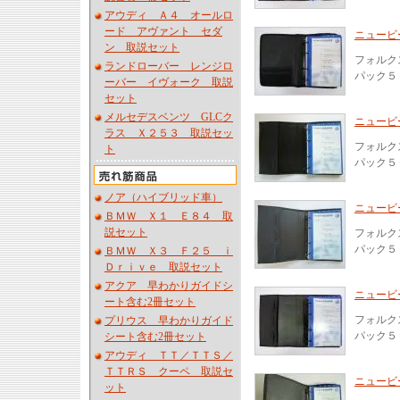
アウディ Ａ４ オールロ
ード アヴァント セダ
ニュービ
ン 取説セット
フォルク
ランドローバー レンジロ
パック５
ーバー イヴォーク 取説
セット
メルセデスベンツ GLCク
ニュービ
ラス Ｘ２５３ 取説セッ
フォルク
ト
パック５
ノア（ハイブリッド車）
ニュービ
ＢＭＷ Ｘ１ Ｅ８４ 取
説セット
フォルク
パック５
ＢＭＷ Ｘ３ Ｆ２５ ｉ
Ｄｒｉｖｅ 取説セット
アクア 早わかりガイドシ
ニュービ
ート含む2冊セット
フォルク
プリウス 早わかりガイド
パック５
シート含む2冊セット
アウディ ＴＴ／ＴＴＳ／
ＴＴＲＳ クーペ 取説セ
ニュービ
ット