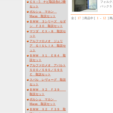
ＣＸ－5 ナビ取説含む2冊
フォルク
セット
パック５
ポルシェ マカン
Macan 取説セット
全 [
17
] 商品中 [
1
-
12
] 
ＢＭＷ ３シリーズ セダ
ン Ｆ３０ 取説セット
マツダ ＣＸ－８ 取説セ
ット
アルファロメオ ジュリ
ア ＧＩＵＬＩＡ 取説セ
ット
ＢＭＷ Ｘ１ Ｅ８４ 取
説セット
アルファロメオ アバルト
５００／５９５／５９５
Ｃ 取説セット
スバル レヴォーグ 取説
セット
ＢＭＷ Ｘ２ Ｆ３９
取説セット
ポルシェ マカン
Macan 取説セット
ＢＭＷ Ｘ２ Ｆ３９ 取