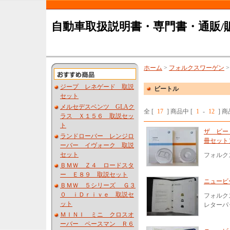
自動車取扱説明書・専門書・通販/
ホーム
>
フォルクスワーゲン
ジープ レネゲード 取説
ビートル
セット
メルセデスベンツ GLAク
全 [
17
] 商品中 [
1
-
12
] 
ラス Ｘ１５６ 取説セッ
ト
ザ ビー
ランドローバー レンジロ
冊セット
ーバー イヴォーク 取説
セット
フォルク
ＢＭＷ Ｚ４ ロードスタ
ー Ｅ８９ 取説セット
ニュービ
ＢＭＷ ５シリーズ Ｇ３
０ ｉＤｒｉｖｅ 取説セ
フォルク
ット
レターパ
ＭＩＮＩ ミニ クロスオ
ーバー ペースマン Ｒ６