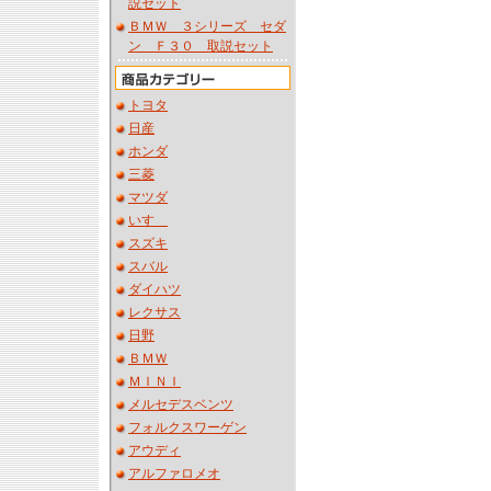
説セット
ＢＭＷ ３シリーズ セダ
ン Ｆ３０ 取説セット
トヨタ
日産
ホンダ
三菱
マツダ
いすゞ
スズキ
スバル
ダイハツ
レクサス
日野
ＢＭＷ
ＭＩＮＩ
メルセデスベンツ
フォルクスワーゲン
アウディ
アルファロメオ