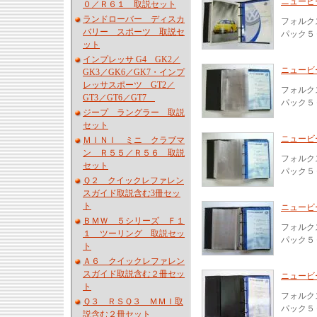
ニュービ
０／Ｒ６１ 取説セット
ランドローバー ディスカ
フォルク
バリー スポーツ 取説セ
パック５
ット
インプレッサ G4 GK2／
ニュービ
GK3／GK6／GK7・インプ
レッサスポーツ GT2／
フォルク
GT3／GT6／GT7
パック５
ジープ ラングラー 取説
セット
ニュービ
ＭＩＮＩ ミニ クラブマ
ン Ｒ５５／Ｒ５６ 取説
フォルク
セット
パック５
Ｑ２ クイックレファレン
スガイド取説含む3冊セッ
ト
ニュービ
ＢＭＷ ５シリーズ Ｆ１
フォルク
１ ツーリング 取説セッ
パック５
ト
Ａ６ クイックレファレン
スガイド取説含む２冊セッ
ニュービ
ト
フォルク
Ｑ３ ＲＳＱ３ ＭＭＩ取
パック５
説含む２冊セット