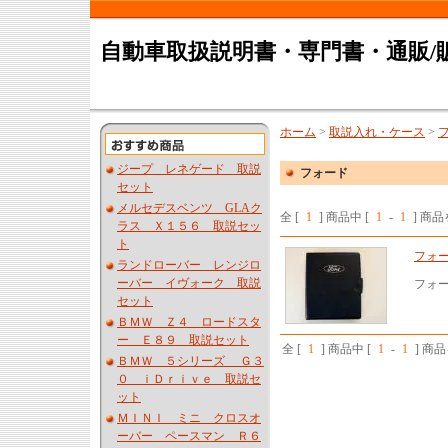
自動車取扱説明書・専門書・通販/
ホーム
>
取説入れ・ケース
>
ジープ レネゲード 取説
フォード
セット
メルセデスベンツ GLAク
全 [
1
] 商品中 [
1
-
1
] 商
ラス Ｘ１５６ 取説セッ
ト
フォ
ランドローバー レンジロ
ーバー イヴォーク 取説
フォ
セット
ＢＭＷ Ｚ４ ロードスタ
ー Ｅ８９ 取説セット
全 [
1
] 商品中 [
1
-
1
] 商
ＢＭＷ ５シリーズ Ｇ３
０ ｉＤｒｉｖｅ 取説セ
ット
ＭＩＮＩ ミニ クロスオ
ーバー ペースマン Ｒ６