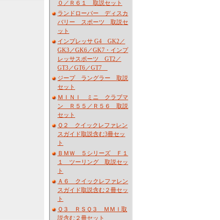
０／Ｒ６１ 取説セット
ランドローバー ディスカ
バリー スポーツ 取説セ
ット
インプレッサ G4 GK2／
GK3／GK6／GK7・インプ
レッサスポーツ GT2／
GT3／GT6／GT7
ジープ ラングラー 取説
セット
ＭＩＮＩ ミニ クラブマ
ン Ｒ５５／Ｒ５６ 取説
セット
Ｑ２ クイックレファレン
スガイド取説含む3冊セッ
ト
ＢＭＷ ５シリーズ Ｆ１
１ ツーリング 取説セッ
ト
Ａ６ クイックレファレン
スガイド取説含む２冊セッ
ト
Ｑ３ ＲＳＱ３ ＭＭＩ取
説含む２冊セット