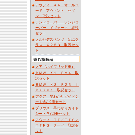
アウディ Ａ４ オールロ
ード アヴァント セダ
ン 取説セット
ランドローバー レンジロ
ーバー イヴォーク 取説
セット
メルセデスベンツ GLCク
ラス Ｘ２５３ 取説セッ
ト
ノア（ハイブリッド車）
ＢＭＷ Ｘ１ Ｅ８４ 取
説セット
ＢＭＷ Ｘ３ Ｆ２５ ｉ
Ｄｒｉｖｅ 取説セット
アクア 早わかりガイドシ
ート含む2冊セット
プリウス 早わかりガイド
シート含む2冊セット
アウディ ＴＴ／ＴＴＳ／
ＴＴＲＳ クーペ 取説セ
ット