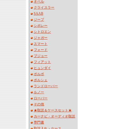
オペル
クライスラー
SAAB
ジープ
シボレー
シトロエン
ジャガー
スマート
フォード
プジョー
フィアット
ヒュンダイ
ボルボ
ポルシェ
ランドローバー
ルノー
ローバー
その他
★取説＆ケースセット★
カーナビ・オーディオ取説
専門書
取説入れ・ケース