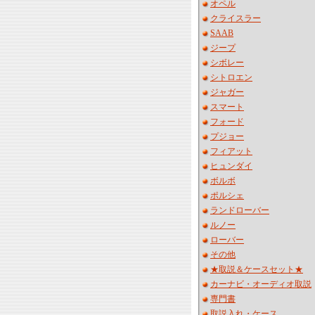
オペル
クライスラー
SAAB
ジープ
シボレー
シトロエン
ジャガー
スマート
フォード
プジョー
フィアット
ヒュンダイ
ボルボ
ポルシェ
ランドローバー
ルノー
ローバー
その他
★取説＆ケースセット★
カーナビ・オーディオ取説
専門書
取説入れ・ケース