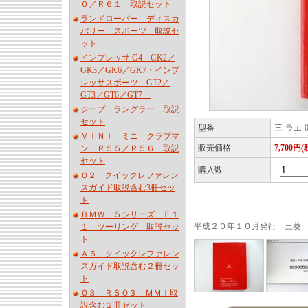
０／Ｒ６１ 取説セット
ランドローバー ディスカ
バリー スポーツ 取説セ
ット
インプレッサ G4 GK2／
GK3／GK6／GK7・インプ
レッサスポーツ GT2／
GT3／GT6／GT7
ジープ ラングラー 取説
セット
型番
三-ラエ-0
ＭＩＮＩ ミニ クラブマ
販売価格
7,700円(
ン Ｒ５５／Ｒ５６ 取説
セット
購入数
Ｑ２ クイックレファレン
スガイド取説含む3冊セッ
ト
ＢＭＷ ５シリーズ Ｆ１
平成２０年１０月発行 三菱
１ ツーリング 取説セッ
ト
Ａ６ クイックレファレン
スガイド取説含む２冊セッ
ト
Ｑ３ ＲＳＱ３ ＭＭＩ取
説含む２冊セット