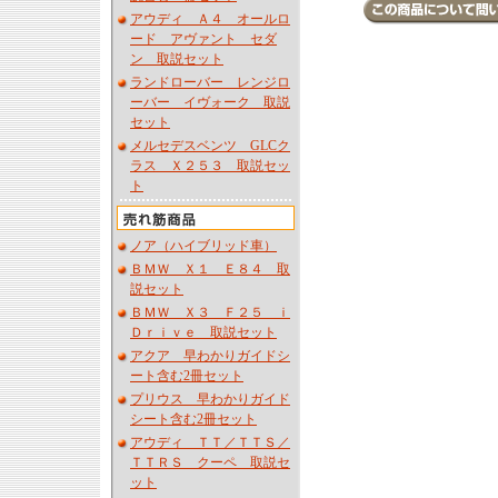
アウディ Ａ４ オールロ
ード アヴァント セダ
ン 取説セット
ランドローバー レンジロ
ーバー イヴォーク 取説
セット
メルセデスベンツ GLCク
ラス Ｘ２５３ 取説セッ
ト
ノア（ハイブリッド車）
ＢＭＷ Ｘ１ Ｅ８４ 取
説セット
ＢＭＷ Ｘ３ Ｆ２５ ｉ
Ｄｒｉｖｅ 取説セット
アクア 早わかりガイドシ
ート含む2冊セット
プリウス 早わかりガイド
シート含む2冊セット
アウディ ＴＴ／ＴＴＳ／
ＴＴＲＳ クーペ 取説セ
ット