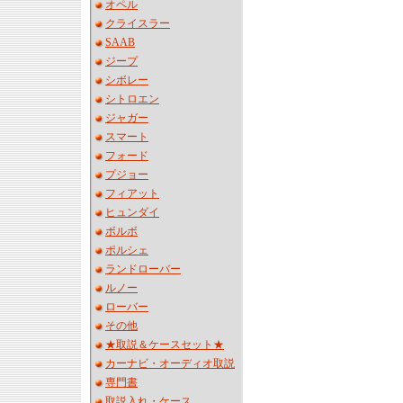
オペル
クライスラー
SAAB
ジープ
シボレー
シトロエン
ジャガー
スマート
フォード
プジョー
フィアット
ヒュンダイ
ボルボ
ポルシェ
ランドローバー
ルノー
ローバー
その他
★取説＆ケースセット★
カーナビ・オーディオ取説
専門書
取説入れ・ケース