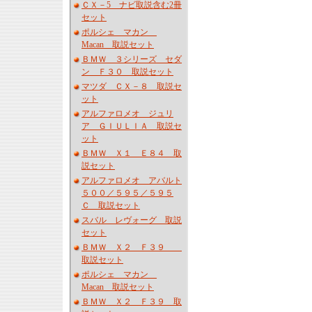
ＣＸ－5 ナビ取説含む2冊
セット
ポルシェ マカン
Macan 取説セット
ＢＭＷ ３シリーズ セダ
ン Ｆ３０ 取説セット
マツダ ＣＸ－８ 取説セ
ット
アルファロメオ ジュリ
ア ＧＩＵＬＩＡ 取説セ
ット
ＢＭＷ Ｘ１ Ｅ８４ 取
説セット
アルファロメオ アバルト
５００／５９５／５９５
Ｃ 取説セット
スバル レヴォーグ 取説
セット
ＢＭＷ Ｘ２ Ｆ３９
取説セット
ポルシェ マカン
Macan 取説セット
ＢＭＷ Ｘ２ Ｆ３９ 取