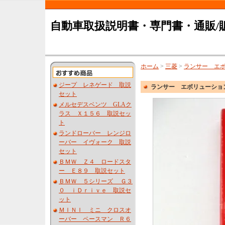
自動車取扱説明書・専門書・通販/
ホーム
>
三菱
>
ランサー エ
ジープ レネゲード 取説
ランサー エボリューショ
セット
メルセデスベンツ GLAク
ラス Ｘ１５６ 取説セッ
ト
ランドローバー レンジロ
ーバー イヴォーク 取説
セット
ＢＭＷ Ｚ４ ロードスタ
ー Ｅ８９ 取説セット
ＢＭＷ ５シリーズ Ｇ３
０ ｉＤｒｉｖｅ 取説セ
ット
ＭＩＮＩ ミニ クロスオ
ーバー ペースマン Ｒ６