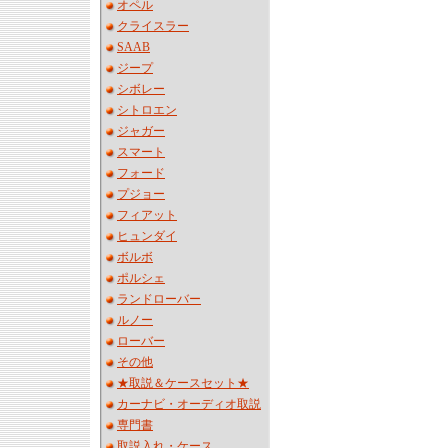
オペル
クライスラー
SAAB
ジープ
シボレー
シトロエン
ジャガー
スマート
フォード
プジョー
フィアット
ヒュンダイ
ボルボ
ポルシェ
ランドローバー
ルノー
ローバー
その他
★取説＆ケースセット★
カーナビ・オーディオ取説
専門書
取説入れ・ケース