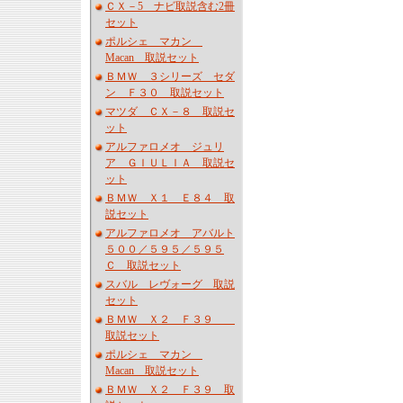
ＣＸ－5 ナビ取説含む2冊
セット
ポルシェ マカン
Macan 取説セット
ＢＭＷ ３シリーズ セダ
ン Ｆ３０ 取説セット
マツダ ＣＸ－８ 取説セ
ット
アルファロメオ ジュリ
ア ＧＩＵＬＩＡ 取説セ
ット
ＢＭＷ Ｘ１ Ｅ８４ 取
説セット
アルファロメオ アバルト
５００／５９５／５９５
Ｃ 取説セット
スバル レヴォーグ 取説
セット
ＢＭＷ Ｘ２ Ｆ３９
取説セット
ポルシェ マカン
Macan 取説セット
ＢＭＷ Ｘ２ Ｆ３９ 取