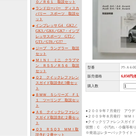
０／Ｒ６１ 取説セット
ランドローバー ディスカ
バリー スポーツ 取説セ
ット
インプレッサ G4 GK2／
GK3／GK6／GK7・インプ
レッサスポーツ GT2／
GT3／GT6／GT7
ジープ ラングラー 取説
セット
ＭＩＮＩ ミニ クラブマ
ン Ｒ５５／Ｒ５６ 取説
型番
ｱｳ-Ａ4-0
セット
販売価格
6,050円(
Ｑ２ クイックレファレン
スガイド取説含む3冊セッ
購入数
ト
ＢＭＷ ５シリーズ Ｆ１
１ ツーリング 取説セッ
ト
●２００９年７月発行 アウデ
Ａ６ クイックレファレン
●２００９年８月発行 ＭＭＩ
スガイド取説含む２冊セッ
●クイックリファレンスガイド
ト
状態：Ｃ 小汚れ・小傷等有
Ｑ３ ＲＳＱ３ ＭＭＩ取
※発送はレターパックライト
説含む２冊セット