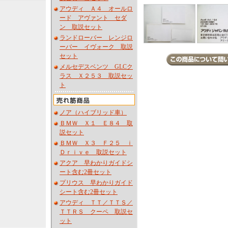
アウディ Ａ４ オールロ
ード アヴァント セダ
ン 取説セット
ランドローバー レンジロ
ーバー イヴォーク 取説
セット
メルセデスベンツ GLCク
ラス Ｘ２５３ 取説セッ
ト
ノア（ハイブリッド車）
ＢＭＷ Ｘ１ Ｅ８４ 取
説セット
ＢＭＷ Ｘ３ Ｆ２５ ｉ
Ｄｒｉｖｅ 取説セット
アクア 早わかりガイドシ
ート含む2冊セット
プリウス 早わかりガイド
シート含む2冊セット
アウディ ＴＴ／ＴＴＳ／
ＴＴＲＳ クーペ 取説セ
ット