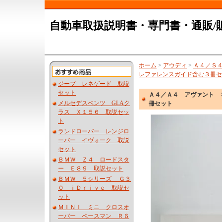
自動車取扱説明書・専門書・通販/
ホーム
>
アウディ
>
Ａ４／Ｓ
レファレンスガイド含む３冊セ
ジープ レネゲード 取説
セット
Ａ４／Ａ４ アヴァント 
メルセデスベンツ GLAク
冊セット
ラス Ｘ１５６ 取説セッ
ト
ランドローバー レンジロ
ーバー イヴォーク 取説
セット
ＢＭＷ Ｚ４ ロードスタ
ー Ｅ８９ 取説セット
ＢＭＷ ５シリーズ Ｇ３
０ ｉＤｒｉｖｅ 取説セ
ット
ＭＩＮＩ ミニ クロスオ
ーバー ペースマン Ｒ６