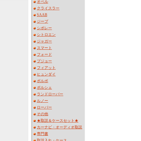
オペル
クライスラー
SAAB
ジープ
シボレー
シトロエン
ジャガー
スマート
フォード
プジョー
フィアット
ヒュンダイ
ボルボ
ポルシェ
ランドローバー
ルノー
ローバー
その他
★取説＆ケースセット★
カーナビ・オーディオ取説
専門書
取説入れ・ケース