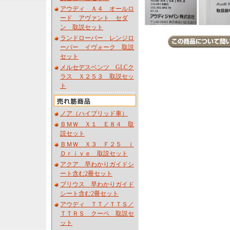
アウディ Ａ４ オールロ
ード アヴァント セダ
ン 取説セット
ランドローバー レンジロ
ーバー イヴォーク 取説
セット
メルセデスベンツ GLCク
ラス Ｘ２５３ 取説セッ
ト
ノア（ハイブリッド車）
ＢＭＷ Ｘ１ Ｅ８４ 取
説セット
ＢＭＷ Ｘ３ Ｆ２５ ｉ
Ｄｒｉｖｅ 取説セット
アクア 早わかりガイドシ
ート含む2冊セット
プリウス 早わかりガイド
シート含む2冊セット
アウディ ＴＴ／ＴＴＳ／
ＴＴＲＳ クーペ 取説セ
ット