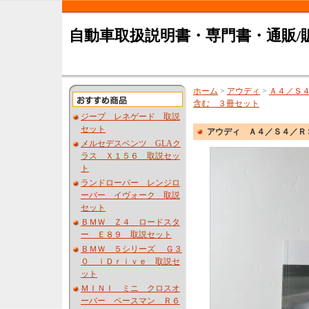
自動車取扱説明書・専門書・通販/
ホーム
>
アウディ
>
Ａ４／Ｓ
含む ３冊セット
ジープ レネゲード 取説
セット
アウディ Ａ４／Ｓ４／Ｒ
メルセデスベンツ GLAク
ラス Ｘ１５６ 取説セッ
ト
ランドローバー レンジロ
ーバー イヴォーク 取説
セット
ＢＭＷ Ｚ４ ロードスタ
ー Ｅ８９ 取説セット
ＢＭＷ ５シリーズ Ｇ３
０ ｉＤｒｉｖｅ 取説セ
ット
ＭＩＮＩ ミニ クロスオ
ーバー ペースマン Ｒ６