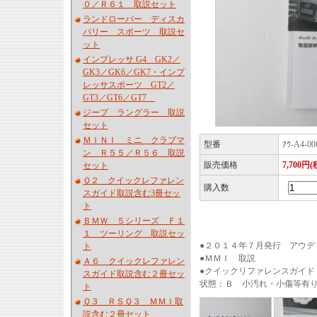
０／Ｒ６１ 取説セット
ランドローバー ディスカ
バリー スポーツ 取説セ
ット
インプレッサ G4 GK2／
GK3／GK6／GK7・インプ
レッサスポーツ GT2／
GT3／GT6／GT7
ジープ ラングラー 取説
セット
ＭＩＮＩ ミニ クラブマ
型番
ｱｳ-A4-00
ン Ｒ５５／Ｒ５６ 取説
販売価格
7,700円(
セット
Ｑ２ クイックレファレン
購入数
スガイド取説含む3冊セッ
ト
ＢＭＷ ５シリーズ Ｆ１
１ ツーリング 取説セッ
●２０１４年７月発行 アウ
ト
●ＭＭＩ 取説
Ａ６ クイックレファレン
●クイックリファレンスガイド
スガイド取説含む２冊セッ
状態：Ｂ 小汚れ・小傷等
ト
Ｑ３ ＲＳＱ３ ＭＭＩ取
説含む２冊セット