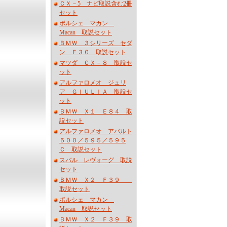
ＣＸ－5 ナビ取説含む2冊
セット
ポルシェ マカン
Macan 取説セット
ＢＭＷ ３シリーズ セダ
ン Ｆ３０ 取説セット
マツダ ＣＸ－８ 取説セ
ット
アルファロメオ ジュリ
ア ＧＩＵＬＩＡ 取説セ
ット
ＢＭＷ Ｘ１ Ｅ８４ 取
説セット
アルファロメオ アバルト
５００／５９５／５９５
Ｃ 取説セット
スバル レヴォーグ 取説
セット
ＢＭＷ Ｘ２ Ｆ３９
取説セット
ポルシェ マカン
Macan 取説セット
ＢＭＷ Ｘ２ Ｆ３９ 取