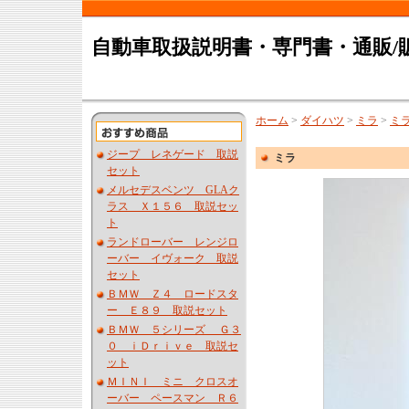
自動車取扱説明書・専門書・通販/
ホーム
>
ダイハツ
>
ミラ
>
ミ
ジープ レネゲード 取説
ミラ
セット
メルセデスベンツ GLAク
ラス Ｘ１５６ 取説セッ
ト
ランドローバー レンジロ
ーバー イヴォーク 取説
セット
ＢＭＷ Ｚ４ ロードスタ
ー Ｅ８９ 取説セット
ＢＭＷ ５シリーズ Ｇ３
０ ｉＤｒｉｖｅ 取説セ
ット
ＭＩＮＩ ミニ クロスオ
ーバー ペースマン Ｒ６