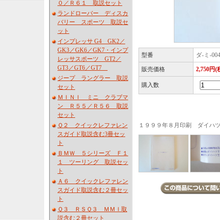
０／Ｒ６１ 取説セット
ランドローバー ディスカ
バリー スポーツ 取説セ
ット
インプレッサ G4 GK2／
GK3／GK6／GK7・インプ
型番
ダ-ミ-004
レッサスポーツ GT2／
GT3／GT6／GT7
販売価格
2,750円(
ジープ ラングラー 取説
購入数
セット
ＭＩＮＩ ミニ クラブマ
ン Ｒ５５／Ｒ５６ 取説
セット
Ｑ２ クイックレファレン
１９９９年８月印刷 ダイハ
スガイド取説含む3冊セッ
ト
ＢＭＷ ５シリーズ Ｆ１
１ ツーリング 取説セッ
ト
Ａ６ クイックレファレン
スガイド取説含む２冊セッ
ト
Ｑ３ ＲＳＱ３ ＭＭＩ取
説含む２冊セット