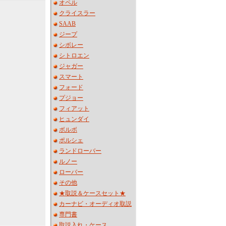
オペル
クライスラー
SAAB
ジープ
シボレー
シトロエン
ジャガー
スマート
フォード
プジョー
フィアット
ヒュンダイ
ボルボ
ポルシェ
ランドローバー
ルノー
ローバー
その他
★取説＆ケースセット★
カーナビ・オーディオ取説
専門書
取説入れ・ケース