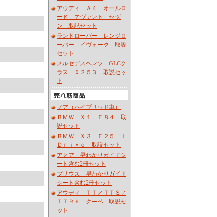
アウディ Ａ４ オールロ
ード アヴァント セダ
ン 取説セット
ランドローバー レンジロ
ーバー イヴォーク 取説
セット
メルセデスベンツ GLCク
ラス Ｘ２５３ 取説セッ
ト
ノア（ハイブリッド車）
ＢＭＷ Ｘ１ Ｅ８４ 取
説セット
ＢＭＷ Ｘ３ Ｆ２５ ｉ
Ｄｒｉｖｅ 取説セット
アクア 早わかりガイドシ
ート含む2冊セット
プリウス 早わかりガイド
シート含む2冊セット
アウディ ＴＴ／ＴＴＳ／
ＴＴＲＳ クーペ 取説セ
ット