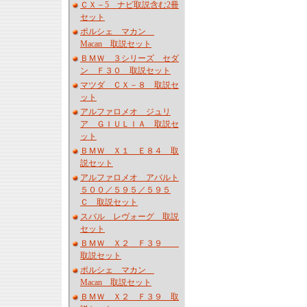
ＣＸ－5 ナビ取説含む2冊
セット
ポルシェ マカン
Macan 取説セット
ＢＭＷ ３シリーズ セダ
ン Ｆ３０ 取説セット
マツダ ＣＸ－８ 取説セ
ット
アルファロメオ ジュリ
ア ＧＩＵＬＩＡ 取説セ
ット
ＢＭＷ Ｘ１ Ｅ８４ 取
説セット
アルファロメオ アバルト
５００／５９５／５９５
Ｃ 取説セット
スバル レヴォーグ 取説
セット
ＢＭＷ Ｘ２ Ｆ３９
取説セット
ポルシェ マカン
Macan 取説セット
ＢＭＷ Ｘ２ Ｆ３９ 取