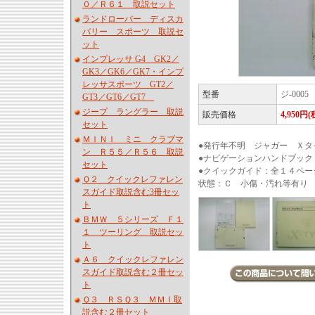
０／Ｒ６１ 取説セット
ランドローバー ディスカ
バリー スポーツ 取説セ
ット
インプレッサ G4 GK2／
GK3／GK6／GK7・インプ
レッサスポーツ GT2／
型番
ジ-0005
GT3／GT6／GT7
ジープ ラングラー 取説
販売価格
4,950円(
セット
ＭＩＮＩ ミニ クラブマ
●発行年不明 ジャガー Ｘ
ン Ｒ５５／Ｒ５６ 取説
●ナビゲーションハンドブック
セット
●クイックガイド：全１４ペー
Ｑ２ クイックレファレン
状態：Ｃ 小傷・汚れ等有り
スガイド取説含む3冊セッ
ト
ＢＭＷ ５シリーズ Ｆ１
１ ツーリング 取説セッ
ト
Ａ６ クイックレファレン
スガイド取説含む２冊セッ
ト
Ｑ３ ＲＳＱ３ ＭＭＩ取
説含む２冊セット