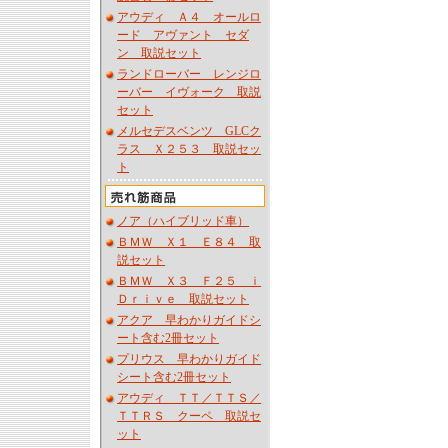
アウディ Ａ４ オールロ
ード アヴァント セダ
ン 取説セット
ランドローバー レンジロ
ーバー イヴォーク 取説
セット
メルセデスベンツ GLCク
ラス Ｘ２５３ 取説セッ
ト
ノア（ハイブリッド車）
ＢＭＷ Ｘ１ Ｅ８４ 取
説セット
ＢＭＷ Ｘ３ Ｆ２５ ｉ
Ｄｒｉｖｅ 取説セット
アクア 早わかりガイドシ
ート含む2冊セット
プリウス 早わかりガイド
シート含む2冊セット
アウディ ＴＴ／ＴＴＳ／
ＴＴＲＳ クーペ 取説セ
ット