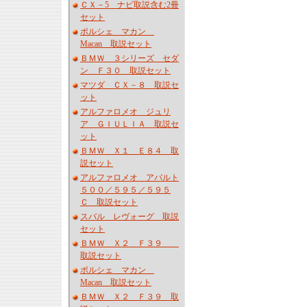
ＣＸ－5 ナビ取説含む2冊
セット
ポルシェ マカン
Macan 取説セット
ＢＭＷ ３シリーズ セダ
ン Ｆ３０ 取説セット
マツダ ＣＸ－８ 取説セ
ット
アルファロメオ ジュリ
ア ＧＩＵＬＩＡ 取説セ
ット
ＢＭＷ Ｘ１ Ｅ８４ 取
説セット
アルファロメオ アバルト
５００／５９５／５９５
Ｃ 取説セット
スバル レヴォーグ 取説
セット
ＢＭＷ Ｘ２ Ｆ３９
取説セット
ポルシェ マカン
Macan 取説セット
ＢＭＷ Ｘ２ Ｆ３９ 取