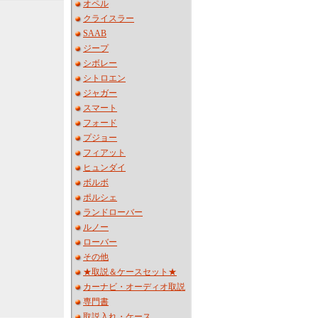
オペル
クライスラー
SAAB
ジープ
シボレー
シトロエン
ジャガー
スマート
フォード
プジョー
フィアット
ヒュンダイ
ボルボ
ポルシェ
ランドローバー
ルノー
ローバー
その他
★取説＆ケースセット★
カーナビ・オーディオ取説
専門書
取説入れ・ケース