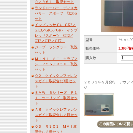
０／Ｒ６１ 取説セット
ランドローバー ディスカ
バリー スポーツ 取説セ
ット
インプレッサ G4 GK2／
GK3／GK6／GK7・インプ
レッサスポーツ GT2／
型番
ｱｳ-Ａ4-0
GT3／GT6／GT7
ジープ ラングラー 取説
販売価格
3,300円(
セット
購入数
ＭＩＮＩ ミニ クラブマ
ン Ｒ５５／Ｒ５６ 取説
セット
Ｑ２ クイックレファレン
スガイド取説含む3冊セッ
２００３年９月発行 アウデ
ト
ジ
ＢＭＷ ５シリーズ Ｆ１
１ ツーリング 取説セッ
ト
Ａ６ クイックレファレン
スガイド取説含む２冊セッ
ト
Ｑ３ ＲＳＱ３ ＭＭＩ取
説含む２冊セット