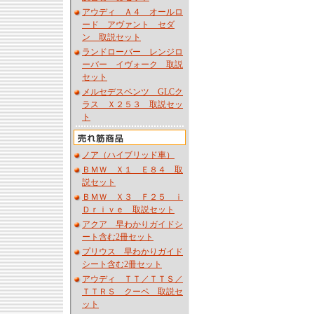
アウディ Ａ４ オールロ
ード アヴァント セダ
ン 取説セット
ランドローバー レンジロ
ーバー イヴォーク 取説
セット
メルセデスベンツ GLCク
ラス Ｘ２５３ 取説セッ
ト
ノア（ハイブリッド車）
ＢＭＷ Ｘ１ Ｅ８４ 取
説セット
ＢＭＷ Ｘ３ Ｆ２５ ｉ
Ｄｒｉｖｅ 取説セット
アクア 早わかりガイドシ
ート含む2冊セット
プリウス 早わかりガイド
シート含む2冊セット
アウディ ＴＴ／ＴＴＳ／
ＴＴＲＳ クーペ 取説セ
ット