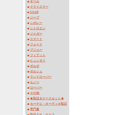
オペル
クライスラー
SAAB
ジープ
シボレー
シトロエン
ジャガー
スマート
フォード
プジョー
フィアット
ヒュンダイ
ボルボ
ポルシェ
ランドローバー
ルノー
ローバー
その他
★取説＆ケースセット★
カーナビ・オーディオ取説
専門書
取説入れ・ケース