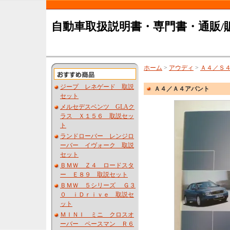
自動車取扱説明書・専門書・通販/
ホーム
>
アウディ
>
Ａ４／Ｓ
ジープ レネゲード 取説
Ａ４／Ａ４アバント
セット
メルセデスベンツ GLAク
ラス Ｘ１５６ 取説セッ
ト
ランドローバー レンジロ
ーバー イヴォーク 取説
セット
ＢＭＷ Ｚ４ ロードスタ
ー Ｅ８９ 取説セット
ＢＭＷ ５シリーズ Ｇ３
０ ｉＤｒｉｖｅ 取説セ
ット
ＭＩＮＩ ミニ クロスオ
ーバー ペースマン Ｒ６